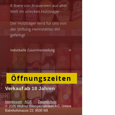
8 Biere von Brauereien aus aller
Welt im schicken Holzträger
Der Holzträger wird für uns von
der Stiftung Heimstätten Wil
gefertigt
Individuelle Zusammenstellung
Die Preise für die Bierträger sind
Richtpreise. Je nach
Zusammenstellung kann der Preis
Öffnungszeiten
leicht abweichen.
Die Träger auf Ihren Wunsch
Verkauf
ab
18 Jahren
individuell zusammengestellt
werden. Kommen Sie bei uns im
Impressum
AGB
Datenschutz
Geschäft vorbei und lassen Sie
© 2026 Widmer Bierspezialitäten AG, Untere
sich inspirieren!
Bahnhofstrasse 23, 9500 Wil