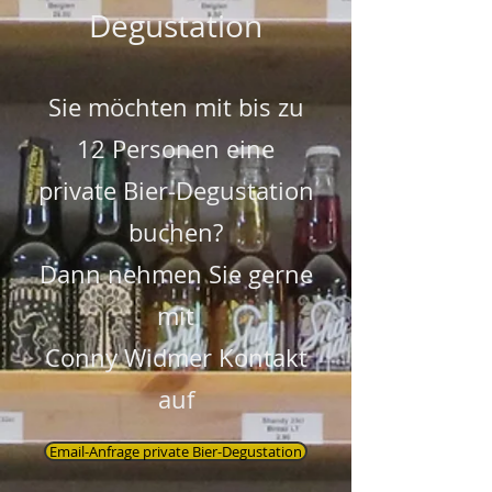
Degustation
Sie möchten mit bis zu
12
Personen eine
private Bier-Degustation
buchen?
Dann nehmen Sie gerne
mit
Conny Widmer Kontakt
auf
Email-Anfrage private Bier-Degustation