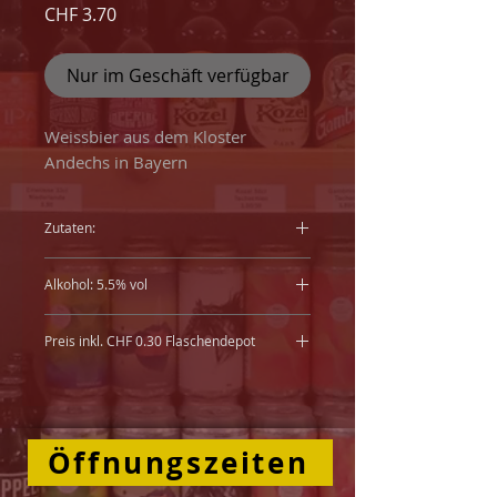
Preis
CHF 3.70
Nur im Geschäft verfügbar
Weissbier aus dem Kloster
Andechs in Bayern
Zutaten:
Wasser, GERSTENMALZ,
Alkohol: 5.5% vol
WEIZENMALZ, Hopfen,
Hopfenextrakt, Hefe
Preis inkl. CHF 0.30 Flaschendepot
Öffnungszeiten