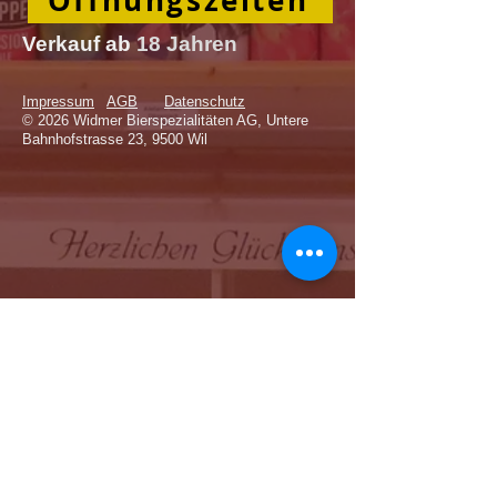
Verkauf
ab
18 Jahren
Impressum
AGB
Datenschutz
© 2026 Widmer Bierspezialitäten AG, Untere
Bahnhofstrasse 23, 9500 Wil