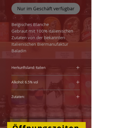
Nur im Geschäft verfügbar
Belgisches Blanche
Gebraut mit 100% italienischen
Zutaten von der bekannten
Italienischen Biermanufaktur
Baladin
Herkunftsland: Italien
Alkohol: 6.5% vol
Zutaten:
Wasser, GERSTENMALZ, Hopfen,
Gewürze, Zitrusschalen, Zucker,
Hefe
Öffnungszeiten