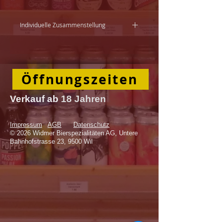
Individuelle Zusammenstellung
Die Zusammenstellung der Körbe
kann variieren.
Die Geschenkkörbe können auf
Öffnungszeiten
Vorbestellung nach Ihren
Wünschen zusammengestellt
werden. Kommen Sie vorbei und
Verkauf
ab
18 Jahren
lassen Sie sich inspirieren!
Preisstaffelungen ab 12 Stück
Impressum
AGB
Datenschutz
© 2026 Widmer Bierspezialitäten AG, Untere
Bahnhofstrasse 23, 9500 Wil