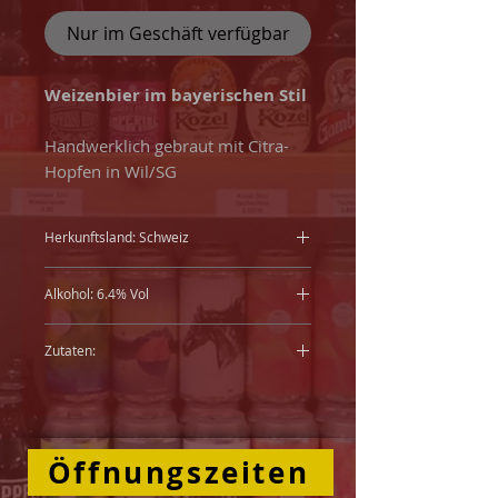
Nur im Geschäft verfügbar
Weizenbier im bayerischen Stil
Handwerklich gebraut mit Citra-
Hopfen in Wil/SG
Herkunftsland: Schweiz
Alkohol: 6.4% Vol
Zutaten:
Wasser, WEIZENMALZ,
GERSTENMALZ, Hopfen, Hefe
Öffnungszeiten